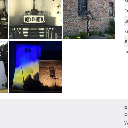
S
S
S
G
B
St
P
P
W