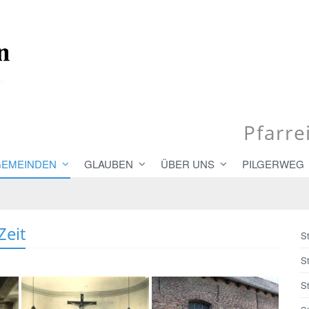
Pfarre
GEMEINDEN
GLAUBEN
ÜBER UNS
PILGERWEG
Zeit
St
S
S